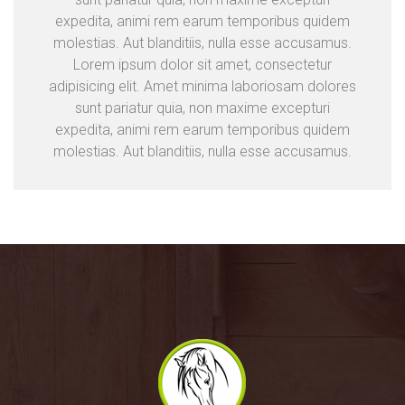
expedita, animi rem earum temporibus quidem
molestias. Aut blanditiis, nulla esse accusamus.
Lorem ipsum dolor sit amet, consectetur
adipisicing elit. Amet minima laboriosam dolores
sunt pariatur quia, non maxime excepturi
expedita, animi rem earum temporibus quidem
molestias. Aut blanditiis, nulla esse accusamus.