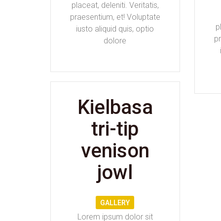
placeat, deleniti. Veritatis,
praesentium, et! Voluptate
p
iusto aliquid quis, optio
pr
dolore
Kielbasa
tri-tip
venison
jowl
GALLERY
Lorem ipsum dolor sit