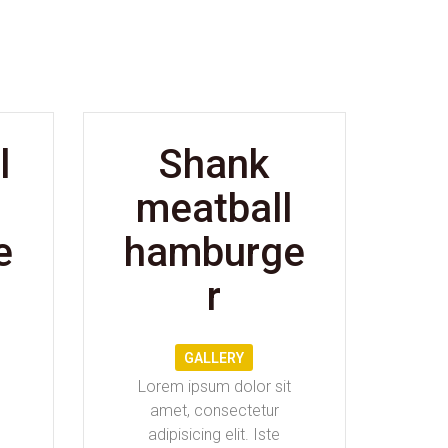
l
Shank
meatball
e
hamburge
r
GALLERY
Lorem ipsum dolor sit
amet, consectetur
adipisicing elit. Iste