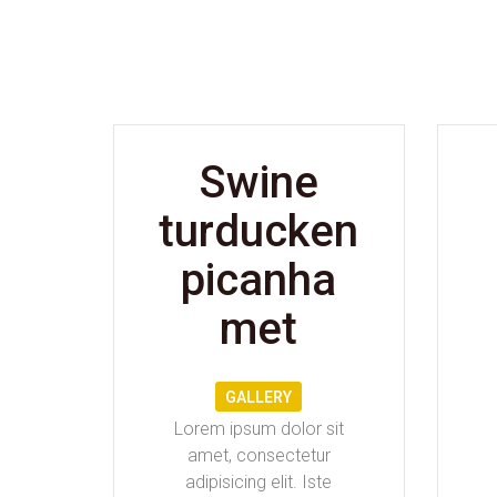
Swine
turducken
picanha
met
GALLERY
Lorem ipsum dolor sit
amet, consectetur
adipisicing elit. Iste