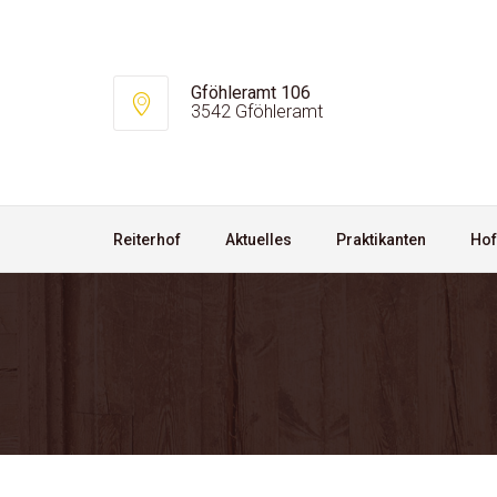
Gföhleramt 106
3542 Gföhleramt
Reiterhof
Aktuelles
Praktikanten
Ho