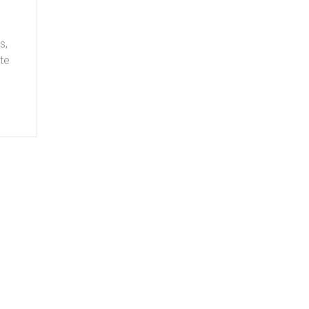
s,
te
o