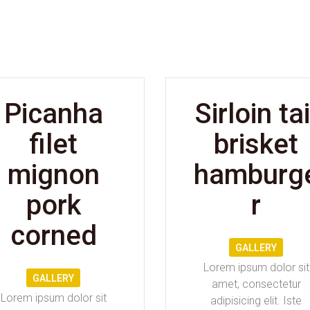
Picanha
Sirloin tai
filet
brisket
mignon
hamburg
pork
r
corned
GALLERY
Lorem ipsum dolor sit
GALLERY
amet, consectetur
Lorem ipsum dolor sit
adipisicing elit. Iste