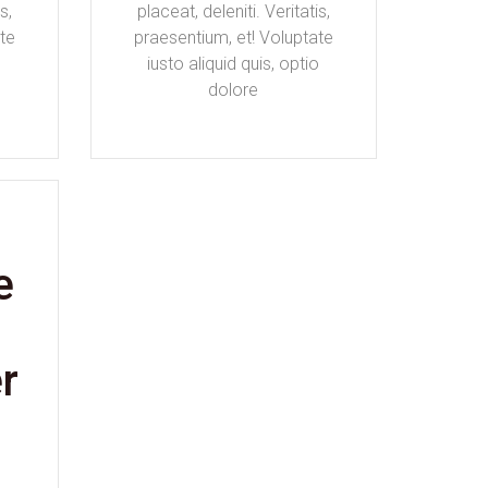
s,
placeat, deleniti. Veritatis,
te
praesentium, et! Voluptate
o
iusto aliquid quis, optio
dolore
e
r