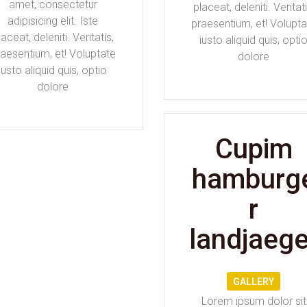
amet, consectetur
placeat, deleniti. Veritati
adipisicing elit. Iste
praesentium, et! Volupta
laceat, deleniti. Veritatis,
iusto aliquid quis, opti
aesentium, et! Voluptate
dolore
iusto aliquid quis, optio
dolore
Cupim
hamburg
r
landjaege
GALLERY
Lorem ipsum dolor sit