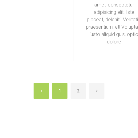
amet, consectetur
adipisicing elit. Iste
placeat, deleniti. Veritati
praesentium, et! Volupta
iusto aliquid quis, opti
dolore
1
2